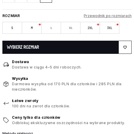
ROZMIAR
Przewodnik po rozmiarach
S
M
L
XL
2XL
3XL
WYBIERZ ROZMIAR
Dostawa
Dostawa w ciągu 4–5 dni roboczych.
Wysyłka
Darmowa wysyłka od 170 PLN dla członków i 285 PLN dla
nieczłonków.
Łatwe zwroty
100 dni na zwrot dla członków.
Ceny tylko dla członków
Odblokuj ekskluzywne oszczędności na wybrane produkty.
Metody płatności