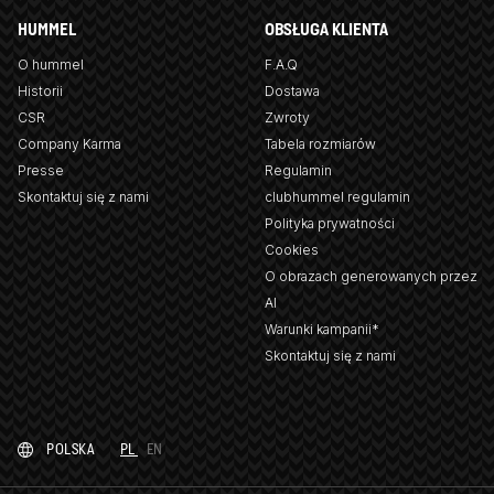
HUMMEL
OBSŁUGA KLIENTA
O hummel
F.A.Q
Historii
Dostawa
CSR
Zwroty
Company Karma
Tabela rozmiarów
Presse
Regulamin
Skontaktuj się z nami
clubhummel regulamin
Polityka prywatności
Cookies
O obrazach generowanych przez
AI
Warunki kampanii*
Skontaktuj się z nami
POLSKA
PL
EN