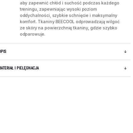
aby zapewnić chłód i suchość podczas każdego
treningu, zapewniając wysoki poziom
oddychalności, szybkie schnięcie i maksymalny
komfort. Tkaniny BEECOOL odprowadzają wilgoć
ze skóry na powierzchnię tkaniny, gdzie szybko
odparowuje.
OPIS
MATERIAŁ I PIELĘGNACJA
5 / 9