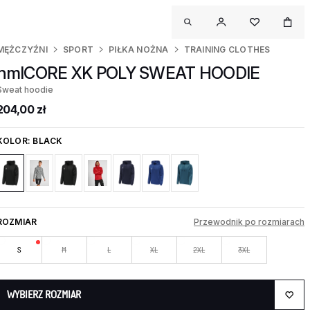
MĘŻCZYŹNI
SPORT
PIŁKA NOŻNA
TRAINING CLOTHES
hmlCORE XK POLY SWEAT HOODIE
Sweat hoodie
204,00 zł
KOLOR:
BLACK
ROZMIAR
Przewodnik po rozmiarach
S
M
L
XL
2XL
3XL
WYBIERZ ROZMIAR