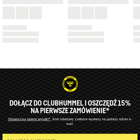
DOŁĄCZ DO CLUBHUMMEL I OSZCZĘDŹ 15%
NA PIERWSZE ZAMÓWIENIE*
Obowiązują pewne wyjątki*
Kod rabatowy zostanie wysłany na podany adres e-
mail.