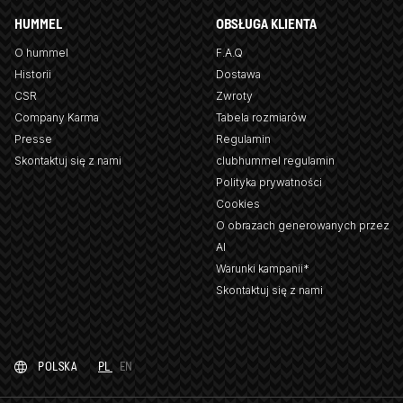
HUMMEL
OBSŁUGA KLIENTA
O hummel
F.A.Q
Historii
Dostawa
CSR
Zwroty
Company Karma
Tabela rozmiarów
Presse
Regulamin
Skontaktuj się z nami
clubhummel regulamin
Polityka prywatności
Cookies
O obrazach generowanych przez
AI
Warunki kampanii*
Skontaktuj się z nami
POLSKA
PL
EN