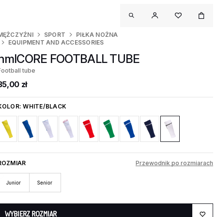
MĘŻCZYŹNI
SPORT
PIŁKA NOŻNA
EQUIPMENT AND ACCESSORIES
hmlCORE FOOTBALL TUBE
Football tube
35,00 zł
KOLOR:
WHITE/BLACK
ROZMIAR
Przewodnik po rozmiarach
Junior
Senior
WYBIERZ ROZMIAR