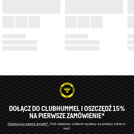
DOŁĄCZ DO CLUBHUMMEL I OSZCZĘDŹ 15%
NA PIERWSZE ZAMÓWIENIE*
Obowiązują pewne wyjątki*
Kod rabatowy zostanie wysłany na podany adres e-
mail.