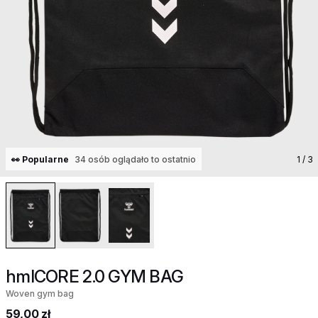
👀 Popularne
34 osób oglądało to ostatnio
1
/ 3
hmlCORE 2.0 GYM BAG
Woven gym bag
59,00 zł