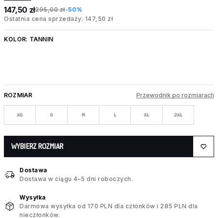
147,50 zł
295,00 zł
-50%
Ostatnia cena sprzedaży: 147,50 zł
KOLOR:
TANNIN
ROZMIAR
Przewodnik po rozmiarach
XS
S
M
L
XL
2XL
WYBIERZ ROZMIAR
Dostawa
Dostawa w ciągu 4–5 dni roboczych.
Wysyłka
Darmowa wysyłka od 170 PLN dla członków i 285 PLN dla
nieczłonków.