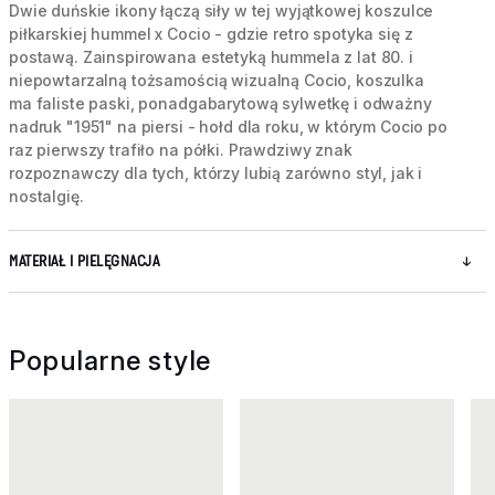
Dwie duńskie ikony łączą siły w tej wyjątkowej koszulce
piłkarskiej hummel x Cocio - gdzie retro spotyka się z
postawą. Zainspirowana estetyką hummela z lat 80. i
niepowtarzalną tożsamością wizualną Cocio, koszulka
ma faliste paski, ponadgabarytową sylwetkę i odważny
nadruk "1951" na piersi - hołd dla roku, w którym Cocio po
raz pierwszy trafiło na półki. Prawdziwy znak
rozpoznawczy dla tych, którzy lubią zarówno styl, jak i
nostalgię.
MATERIAŁ I PIELĘGNACJA
Popularne style