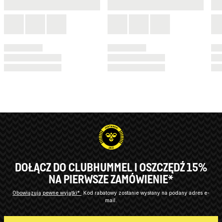
DOŁĄCZ DO CLUBHUMMEL I OSZCZĘDŹ 15%
NA PIERWSZE ZAMÓWIENIE*
Obowiązują pewne wyjątki*
Kod rabatowy zostanie wysłany na podany adres e-
mail.