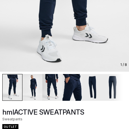
1
/ 8
hmlACTIVE SWEATPANTS
Sweatpants
OUTLET