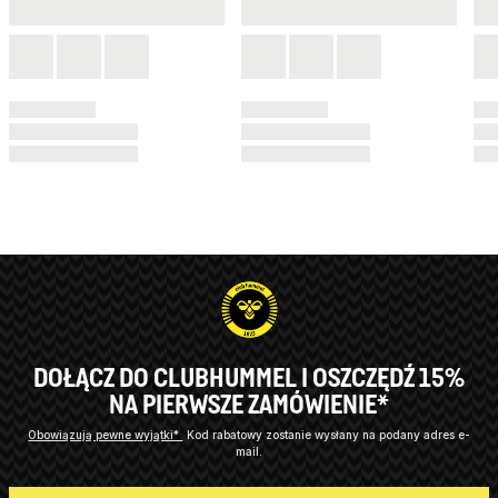
DOŁĄCZ DO CLUBHUMMEL I OSZCZĘDŹ 15%
NA PIERWSZE ZAMÓWIENIE*
Obowiązują pewne wyjątki*
Kod rabatowy zostanie wysłany na podany adres e-
mail.