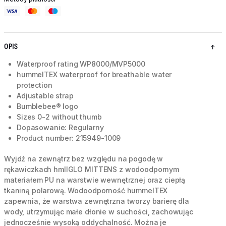
OPIS
Waterproof rating WP8000/MVP5000
hummelTEX waterproof for breathable water
protection
Adjustable strap
Bumblebee® logo
Sizes 0-2 without thumb
Dopasowanie: Regularny
Product number: 215949-1009
Wyjdź na zewnątrz bez względu na pogodę w
rękawiczkach hmlIGLO MITTENS z wodoodpornym
materiałem PU na warstwie wewnętrznej oraz ciepłą
tkaniną polarową. Wodoodporność hummelTEX
zapewnia, że warstwa zewnętrzna tworzy barierę dla
wody, utrzymując małe dłonie w suchości, zachowując
jednocześnie wysoką oddychalność. Można je