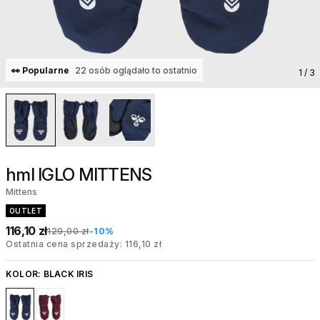
👀 Popularne
22 osób oglądało to ostatnio
1
/ 3
hml IGLO MITTENS
Mittens
OUTLET
116,10 zł
129,00 zł
-10%
Ostatnia cena sprzedaży: 116,10 zł
KOLOR:
BLACK IRIS