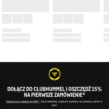
DOŁĄCZ DO CLUBHUMMEL I OSZCZĘDŹ 15%
NA PIERWSZE ZAMÓWIENIE*
Obowiązują pewne wyjątki*
Kod rabatowy zostanie wysłany na podany adres e-
mail.