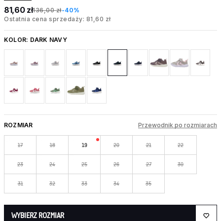
81,60 zł
136,00 zł
-40%
Ostatnia cena sprzedaży: 81,60 zł
KOLOR:
DARK NAVY
ROZMIAR
Przewodnik po rozmiarach
17
18
19
20
21
22
23
24
25
26
27
30
31
32
33
34
35
WYBIERZ ROZMIAR