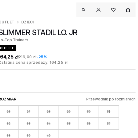
OUTLET
DZIECI
SLIMMER STADIL LO. JR
Lo-Top Trainers
OUTLET
164,25 zł
219,00 zł
-25%
Ostatnia cena sprzedaży: 164,25 zł
ROZMIAR
Przewodnik po rozmiarach
26
27
28
29
30
31
32
33
34
35
36
37
38
39
40