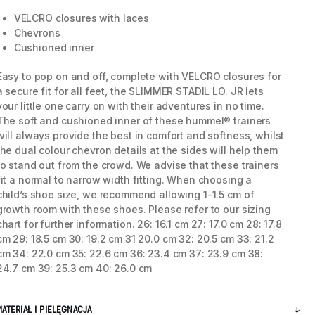
VELCRO closures with laces
Chevrons
Cushioned inner
Easy to pop on and off, complete with VELCRO closures for
a secure fit for all feet, the SLIMMER STADIL LO. JR lets
your little one carry on with their adventures in no time.
The soft and cushioned inner of these hummel® trainers
will always provide the best in comfort and softness, whilst
the dual colour chevron details at the sides will help them
to stand out from the crowd. We advise that these trainers
fit a normal to narrow width fitting. When choosing a
child’s shoe size, we recommend allowing 1-1.5 cm of
growth room with these shoes. Please refer to our sizing
5 / 7
chart for further information. 26: 16.1 cm 27: 17.0 cm 28: 17.8
cm 29: 18.5 cm 30: 19.2 cm 31 20.0 cm 32: 20.5 cm 33: 21.2
cm 34: 22.0 cm 35: 22.6 cm 36: 23.4 cm 37: 23.9 cm 38:
24.7 cm 39: 25.3 cm 40: 26.0 cm
MATERIAŁ I PIELĘGNACJA