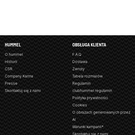
HUMMEL
OBSŁUGA KLIENTA
O hummel
F.A.Q
Historii
Dostawa
CSR
Zwroty
Company Karma
Tabela rozmiarów
Presse
Regulamin
Skontaktuj się z nami
clubhummel regulamin
Polityka prywatności
Cookies
O obrazach generowanych przez
AI
Warunki kampanii*
Skontaktuj się z nami