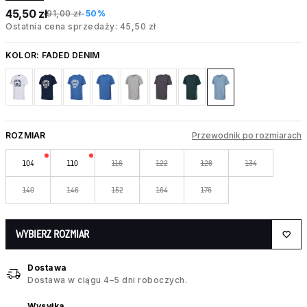
45,50 zł
91,00 zł
-50%
Ostatnia cena sprzedaży: 45,50 zł
KOLOR:
FADED DENIM
ROZMIAR
Przewodnik po rozmiarach
104
110
116
122
128
134
140
146
152
164
176
WYBIERZ ROZMIAR
Dostawa
Dostawa w ciągu 4–5 dni roboczych.
Wysyłka