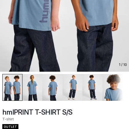
1
/ 10
hmlPRINT T-SHIRT S/S
T-shirt
OUTLET