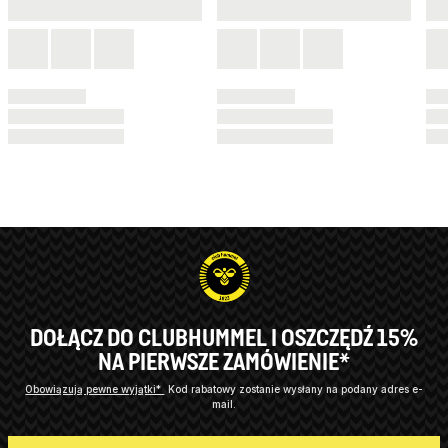
DOŁĄCZ DO CLUBHUMMEL I OSZCZĘDŹ 15%
NA PIERWSZE ZAMÓWIENIE*
Obowiązują pewne wyjątki*
Kod rabatowy zostanie wysłany na podany adres e-
mail.