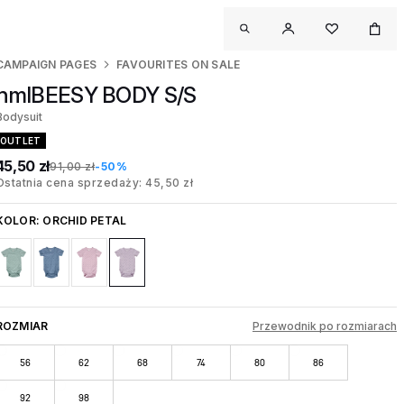
CAMPAIGN PAGES
FAVOURITES ON SALE
hmlBEESY BODY S/S
Bodysuit
OUTLET
45,50 zł
91,00 zł
-50%
Ostatnia cena sprzedaży: 45,50 zł
KOLOR:
ORCHID PETAL
ROZMIAR
Przewodnik po rozmiarach
56
62
68
74
80
86
92
98