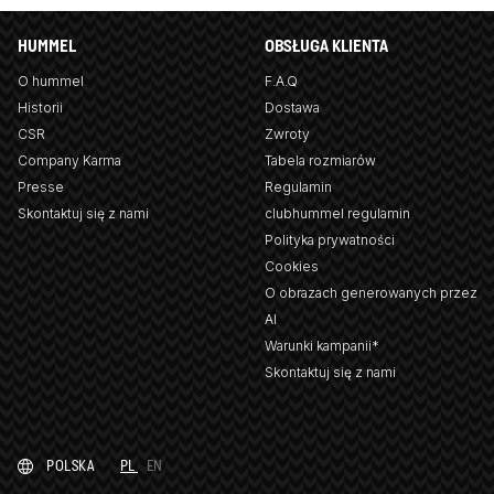
HUMMEL
OBSŁUGA KLIENTA
O hummel
F.A.Q
Historii
Dostawa
CSR
Zwroty
Company Karma
Tabela rozmiarów
Presse
Regulamin
Skontaktuj się z nami
clubhummel regulamin
Polityka prywatności
Cookies
O obrazach generowanych przez
AI
Warunki kampanii*
Skontaktuj się z nami
POLSKA
PL
EN