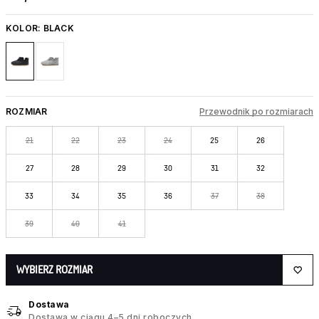
KOLOR:
BLACK
ROZMIAR
Przewodnik po rozmiarach
21
22
23
24
25
26
27
28
29
30
31
32
33
34
35
36
37
38
39
40
41
WYBIERZ ROZMIAR
Dostawa
Dostawa w ciągu 4–5 dni roboczych.