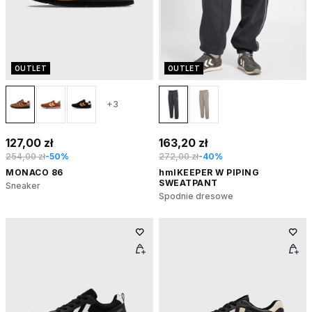
OUTLET
OUTLET
+3
127,00 zł
163,20 zł
254,00 zł
-50%
272,00 zł
-40%
MONACO 86
hmlKEEPER W PIPING
SWEATPANT
Sneaker
Spodnie dresowe