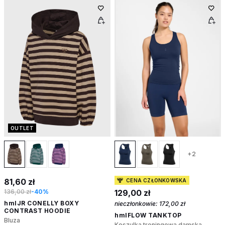
OUTLET
+2
81,60 zł
CENA CZŁONKOWSKA
136,00 zł
-40%
129,00 zł
hmlJR CONELLY BOXY
nieczłonkowie:
172,00 zł
CONTRAST HOODIE
hmlFLOW TANKTOP
Bluza
Koszulka treningowa damska