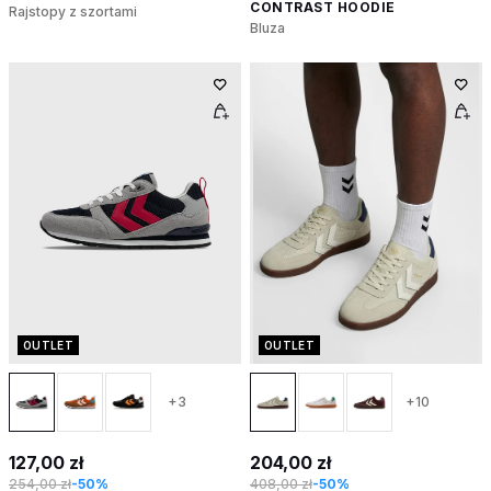
CONTRAST HOODIE
Rajstopy z szortami
Bluza
OUTLET
OUTLET
+3
+10
127,00 zł
204,00 zł
254,00 zł
-50%
408,00 zł
-50%