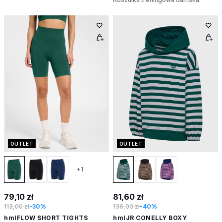
OUTLET
OUTLET
+1
79,10 zł
81,60 zł
113,00 zł
-30%
136,00 zł
-40%
hmlFLOW SHORT TIGHTS
hmlJR CONELLY BOXY