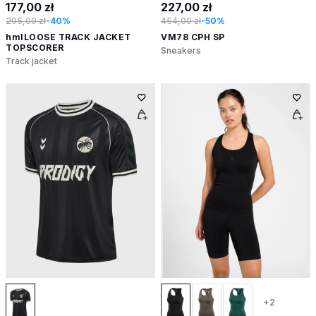
177,00 zł
227,00 zł
295,00 zł
-40%
454,00 zł
-50%
hmlLOOSE TRACK JACKET
VM78 CPH SP
TOPSCORER
Sneakers
Track jacket
+2