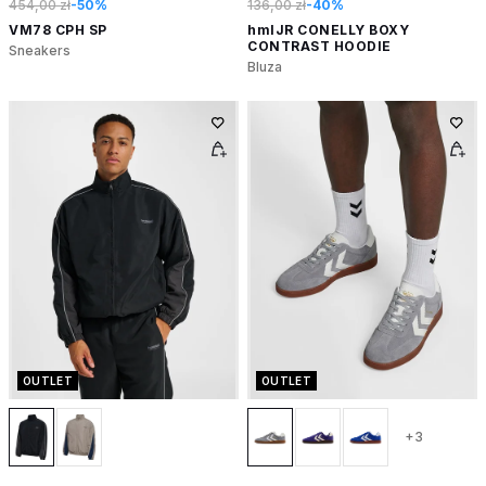
454,00 zł
-50%
136,00 zł
-40%
VM78 CPH SP
hmlJR CONELLY BOXY
CONTRAST HOODIE
Sneakers
Bluza
OUTLET
OUTLET
+3