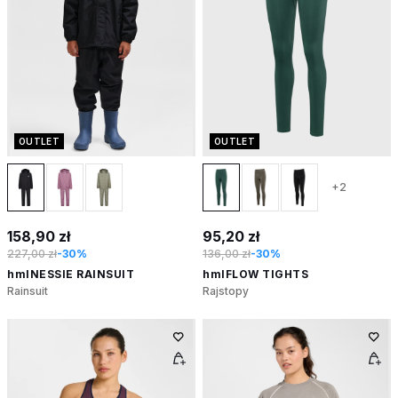
OUTLET
OUTLET
+2
158,90 zł
95,20 zł
227,00 zł
-30%
136,00 zł
-30%
hmlNESSIE RAINSUIT
hmlFLOW TIGHTS
Rainsuit
Rajstopy