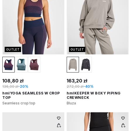
OUTLET
OUTLET
108,80 zł
163,20 zł
136,00 zł
-20%
272,00 zł
-40%
hmlYOGA SEAMLESS W CROP
hmlKEEPER W BOXY PIPING
TOP
CREWNECK
Seamless crop top
Bluza