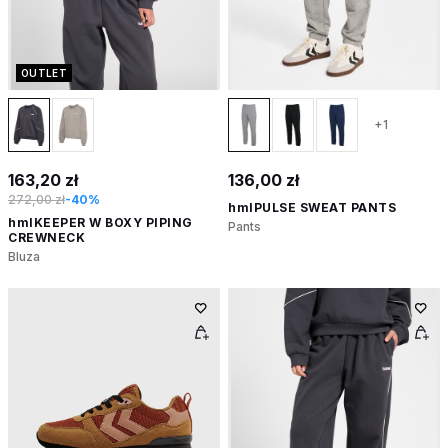
OUTLET
+1
163,20 zł
136,00 zł
272,00 zł
-40%
hmlPULSE SWEAT PANTS
hmlKEEPER W BOXY PIPING
Pants
CREWNECK
Bluza