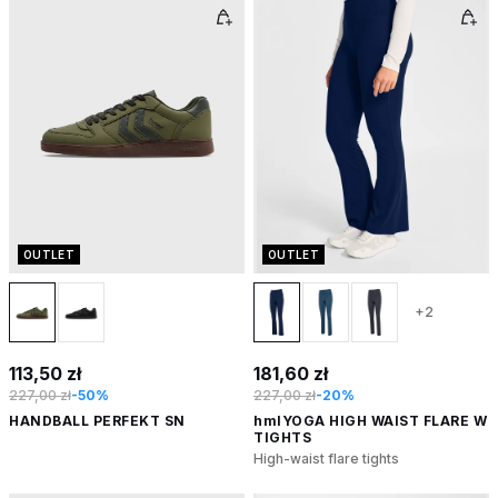
OUTLET
OUTLET
+2
113,50 zł
181,60 zł
227,00 zł
-50%
227,00 zł
-20%
HANDBALL PERFEKT SN
hmlYOGA HIGH WAIST FLARE W
TIGHTS
High-waist flare tights