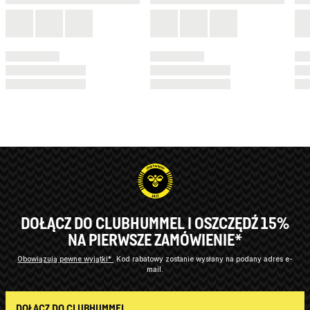
DOŁĄCZ DO CLUBHUMMEL I OSZCZĘDŹ 15%
NA PIERWSZE ZAMÓWIENIE*
Obowiązują pewne wyjątki*
Kod rabatowy zostanie wysłany na podany adres e-
mail.
DOŁĄCZ DO CLUBHUMMEL