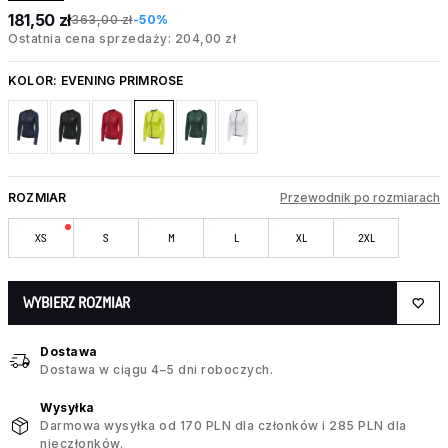
181,50 zł
363,00 zł
-50%
Ostatnia cena sprzedaży: 204,00 zł
KOLOR:
EVENING PRIMROSE
ROZMIAR
Przewodnik po rozmiarach
XS
S
M
L
XL
2XL
WYBIERZ ROZMIAR
Dostawa
Dostawa w ciągu 4–5 dni roboczych.
Wysyłka
Darmowa wysyłka od 170 PLN dla członków i 285 PLN dla
nieczłonków.