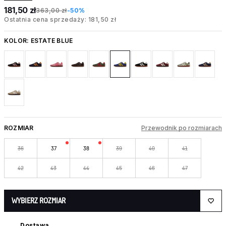
181,50 zł
363,00 zł
-50%
Ostatnia cena sprzedaży: 181,50 zł
KOLOR:
ESTATE BLUE
ROZMIAR
Przewodnik po rozmiarach
36
37
38
39
40
41
42
43
44
45
46
47
WYBIERZ ROZMIAR
Dostawa