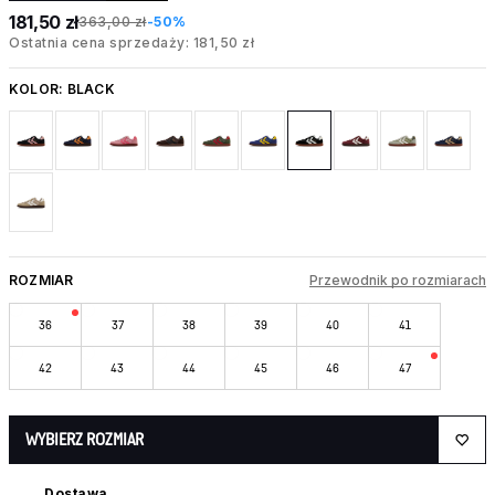
181,50 zł
363,00 zł
-50%
Ostatnia cena sprzedaży: 181,50 zł
KOLOR:
BLACK
ROZMIAR
Przewodnik po rozmiarach
36
37
38
39
40
41
42
43
44
45
46
47
WYBIERZ ROZMIAR
Dostawa