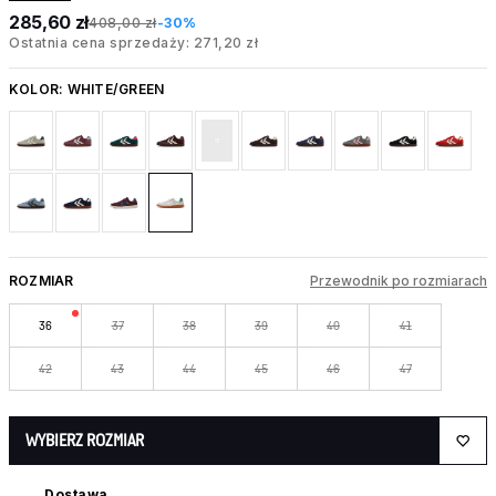
285,60 zł
408,00 zł
-30%
Ostatnia cena sprzedaży: 271,20 zł
KOLOR:
WHITE/GREEN
ROZMIAR
Przewodnik po rozmiarach
36
37
38
39
40
41
42
43
44
45
46
47
WYBIERZ ROZMIAR
Dostawa