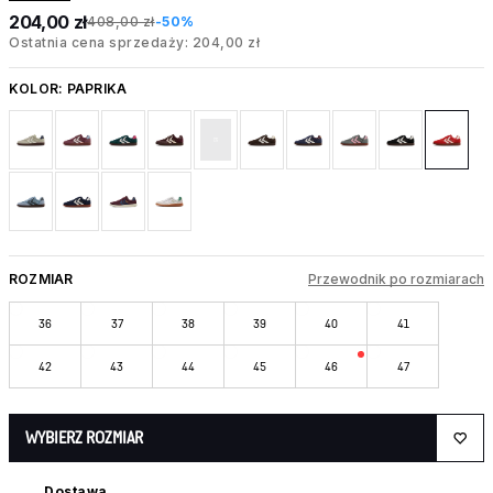
204,00 zł
408,00 zł
-50%
Ostatnia cena sprzedaży: 204,00 zł
KOLOR:
PAPRIKA
ROZMIAR
Przewodnik po rozmiarach
36
37
38
39
40
41
42
43
44
45
46
47
WYBIERZ ROZMIAR
Dostawa