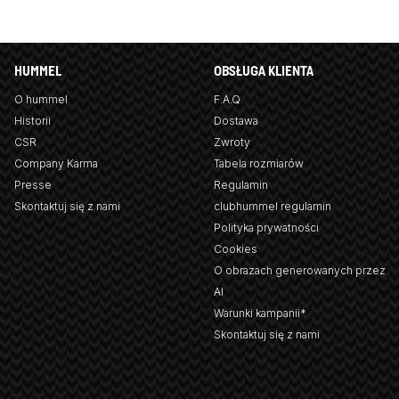
HUMMEL
OBSŁUGA KLIENTA
O hummel
F.A.Q
Historii
Dostawa
CSR
Zwroty
Company Karma
Tabela rozmiarów
Presse
Regulamin
Skontaktuj się z nami
clubhummel regulamin
Polityka prywatności
Cookies
O obrazach generowanych przez
AI
Warunki kampanii*
Skontaktuj się z nami