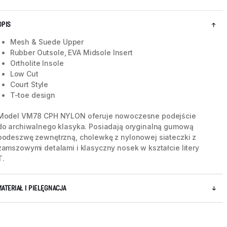
OPIS
Mesh & Suede Upper
Rubber Outsole, EVA Midsole Insert
Ortholite Insole
Low Cut
Court Style
T-toe design
Model VM78 CPH NYLON oferuje nowoczesne podejście
do archiwalnego klasyka. Posiadają oryginalną gumową
podeszwę zewnętrzną, cholewkę z nylonowej siateczki z
zamszowymi detalami i klasyczny nosek w kształcie litery
T.
5 / 8
MATERIAŁ I PIELĘGNACJA