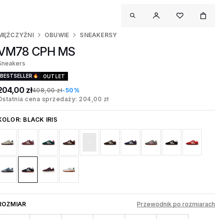
MĘŻCZYŹNI
OBUWIE
SNEAKERSY
VM78 CPH MS
Sneakers
BESTSELLER
OUTLET
204,00 zł
408,00 zł
-50%
Ostatnia cena sprzedaży: 204,00 zł
KOLOR:
BLACK IRIS
ROZMIAR
Przewodnik po rozmiarach