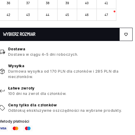
36
37
38
39
40
41
42
43
44
45
46
47
WYBIERZ ROZMIAR
Dostawa
Dostawa w ciągu 4–5 dni roboczych.
Wysyłka
Darmowa wysyłka od 170 PLN dla członków i 285 PLN dla
nieczłonków.
Łatwe zwroty
100 dni na zwrot dla członków.
Ceny tylko dla członków
Odblokuj ekskluzywne oszczędności na wybrane produkty.
Metody płatności