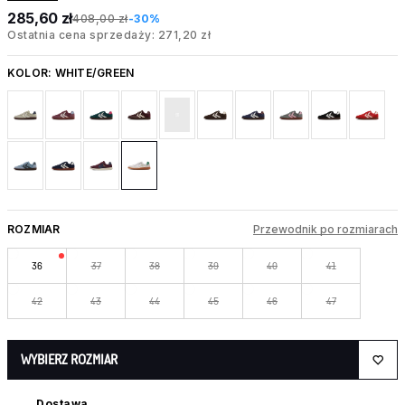
285,60 zł
408,00 zł
-30%
Ostatnia cena sprzedaży: 271,20 zł
KOLOR:
WHITE/GREEN
ROZMIAR
Przewodnik po rozmiarach
36
37
38
39
40
41
42
43
44
45
46
47
WYBIERZ ROZMIAR
Dostawa