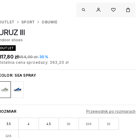
OUTLET
SPORT
OBUWIE
URUZ III
Indoor shoes
OUTLET
317,80 zł
454,00 zł
-30%
Ostatnia cena sprzedaży: 363,20 zł
KOLOR:
SEA SPRAY
ROZMIAR
Przewodnik po rozmiarach
3.5
4
4.5
10
11.5
12
12.5