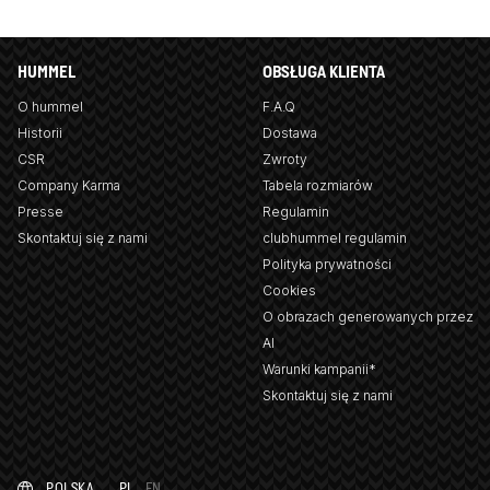
HUMMEL
OBSŁUGA KLIENTA
O hummel
F.A.Q
Historii
Dostawa
CSR
Zwroty
Company Karma
Tabela rozmiarów
Presse
Regulamin
Skontaktuj się z nami
clubhummel regulamin
Polityka prywatności
Cookies
O obrazach generowanych przez
AI
Warunki kampanii*
Skontaktuj się z nami
POLSKA
PL
EN