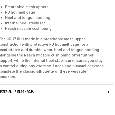
Breathable mesh uppers
PU hot melt cage
Heel and tongue padding
Internal heel stabiliser
Reach midsole cushioning
The URUZ III is made in a breathable mesh upper
construction with protective PU hot melt cage for a
comfortable and durable wear. Heel and tongue padding
alongside the Reach midsole cushioning offer further
support, while the internal heel stabiliser ensures you stay
in control during any exercise. Laces and hummel chevrons
complete the classic silhouette of these versatile
sneakers.
5 / 8
MATERIAŁ I PIELĘGNACJA