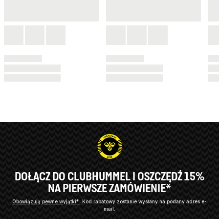
DOŁĄCZ DO CLUBHUMMEL I OSZCZĘDŹ 15%
NA PIERWSZE ZAMÓWIENIE*
Obowiązują pewne wyjątki*
Kod rabatowy zostanie wysłany na podany adres e-
mail.