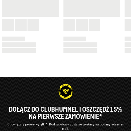
DOŁĄCZ DO CLUBHUMMEL I OSZCZĘDŹ 15%
NA PIERWSZE ZAMÓWIENIE*
Obowiązują pewne wyjątki*
Kod rabatowy zostanie wysłany na podany adres e-
mail.