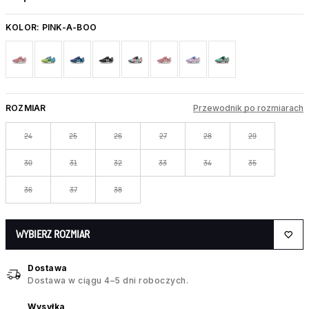
KOLOR:
PINK-A-BOO
ROZMIAR
Przewodnik po rozmiarach
24
25
26
27
28
29
30
31
32
33
34
35
36
37
38
WYBIERZ ROZMIAR
Dostawa
Dostawa w ciągu 4–5 dni roboczych.
Wysyłka