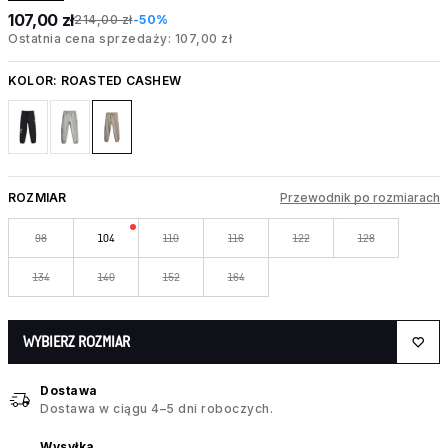
107,00 zł
214,00 zł
-50%
Ostatnia cena sprzedaży: 107,00 zł
KOLOR:
ROASTED CASHEW
ROZMIAR
Przewodnik po rozmiarach
98
104
110
116
122
128
134
140
152
164
WYBIERZ ROZMIAR
Dostawa
Dostawa w ciągu 4–5 dni roboczych.
Wysyłka