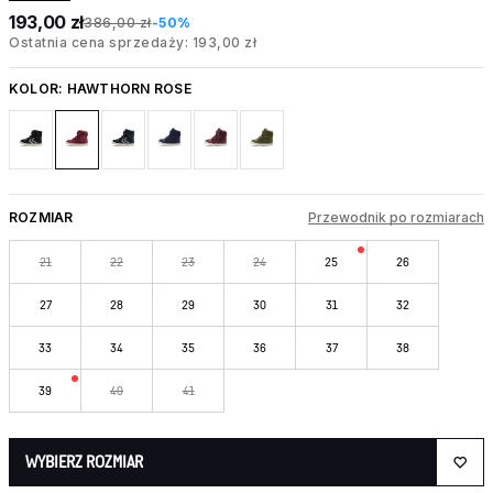
193,00 zł
386,00 zł
-50%
Ostatnia cena sprzedaży: 193,00 zł
KOLOR:
HAWTHORN ROSE
ROZMIAR
Przewodnik po rozmiarach
21
22
23
24
25
26
27
28
29
30
31
32
33
34
35
36
37
38
39
40
41
WYBIERZ ROZMIAR