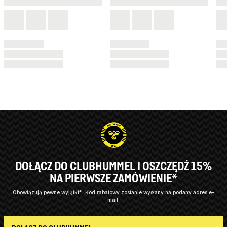
DOŁĄCZ DO CLUBHUMMEL I OSZCZĘDŹ 15%
NA PIERWSZE ZAMÓWIENIE*
Obowiązują pewne wyjątki*
Kod rabatowy zostanie wysłany na podany adres e-
mail.