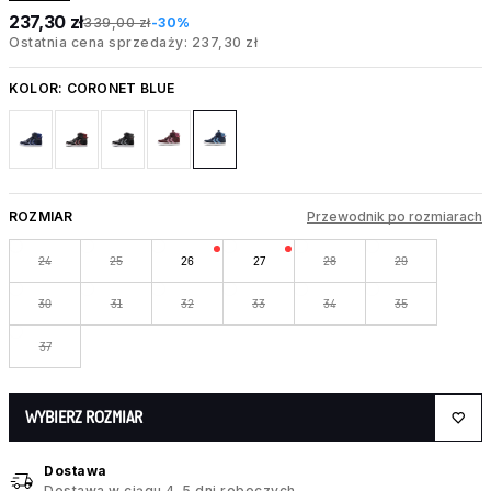
237,30 zł
339,00 zł
-30%
Ostatnia cena sprzedaży: 237,30 zł
KOLOR:
CORONET BLUE
ROZMIAR
Przewodnik po rozmiarach
24
25
26
27
28
29
30
31
32
33
34
35
37
WYBIERZ ROZMIAR
Dostawa
Dostawa w ciągu 4–5 dni roboczych.