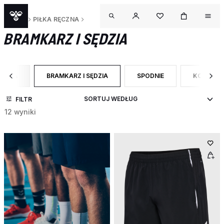
SPORT
PIŁKA RĘCZNA
BRAMKARZ I SĘDZIA
ĘCZNA
BRAMKARZ I SĘDZIA
SPODNIE
KOSZULKI
CATEGORY: PIŁKA RĘCZNA
WYBRANY OBECNIE ZAWĘŻONO DO CATEGORY: BRAMKAR
ZAWĘŹ DO RODZAJ PRODUK
ZAWĘŹ DO
FILTR
12 wyniki
O