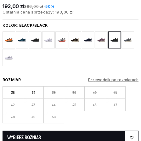
193,00 zł
386,00 zł
-50%
Ostatnia cena sprzedaży: 193,00 zł
KOLOR:
BLACK/BLACK
ROZMIAR
Przewodnik po rozmiarach
36
37
38
39
40
41
42
43
44
45
46
47
48
49
50
WYBIERZ ROZMIAR