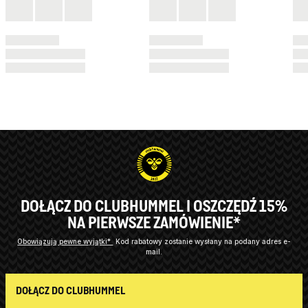
DOŁĄCZ DO CLUBHUMMEL I OSZCZĘDŹ 15%
NA PIERWSZE ZAMÓWIENIE*
Obowiązują pewne wyjątki*
Kod rabatowy zostanie wysłany na podany adres e-
mail.
DOŁĄCZ DO CLUBHUMMEL