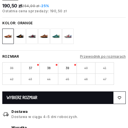
190,50 zł
254,00 zł
-25%
Ostatnia cena sprzedaży: 190,50 zł
KOLOR:
ORANGE
ROZMIAR
Przewodnik po rozmiarach
36
37
38
39
40
41
42
43
44
45
46
47
WYBIERZ ROZMIAR
Dostawa
Dostawa w ciągu 4–5 dni roboczych.
Wysyłka