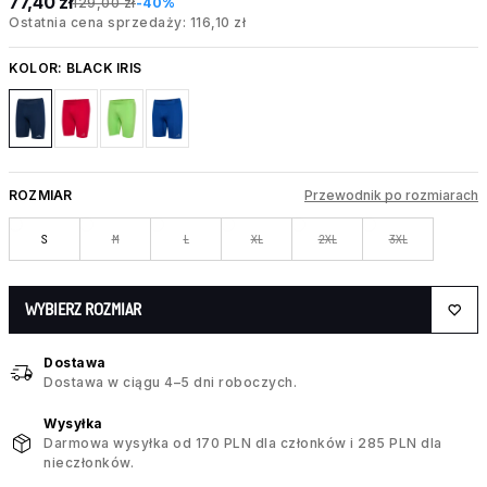
77,40 zł
129,00 zł
-40%
Ostatnia cena sprzedaży: 116,10 zł
KOLOR:
BLACK IRIS
ROZMIAR
Przewodnik po rozmiarach
S
M
L
XL
2XL
3XL
WYBIERZ ROZMIAR
Dostawa
Dostawa w ciągu 4–5 dni roboczych.
Wysyłka
Darmowa wysyłka od 170 PLN dla członków i 285 PLN dla
nieczłonków.