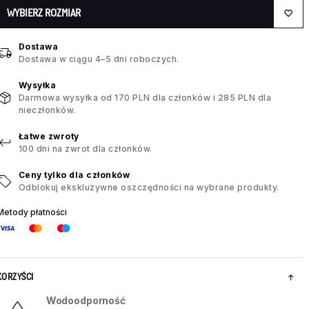
WYBIERZ ROZMIAR
Dostawa
Dostawa w ciągu 4–5 dni roboczych.
Wysyłka
Darmowa wysyłka od 170 PLN dla członków i 285 PLN dla
nieczłonków.
Łatwe zwroty
100 dni na zwrot dla członków.
Ceny tylko dla członków
Odblokuj ekskluzywne oszczędności na wybrane produkty.
Metody płatności
KORZYŚCI
Wodoodporność