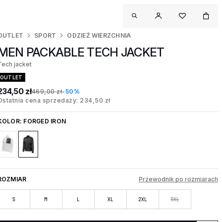
OUTLET
SPORT
ODZIEŻ WIERZCHNIA
MEN PACKABLE TECH JACKET
Tech jacket
OUTLET
234,50 zł
469,00 zł
-50%
Ostatnia cena sprzedaży: 234,50 zł
KOLOR:
FORGED IRON
ROZMIAR
Przewodnik po rozmiarach
S
M
L
XL
2XL
3XL