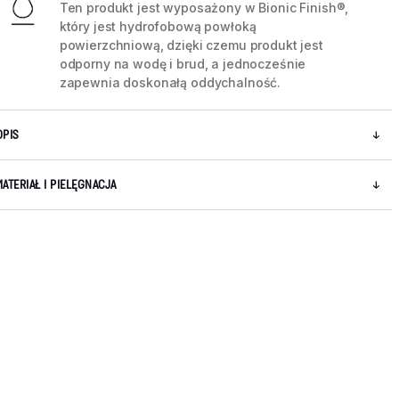
Ten produkt jest wyposażony w Bionic Finish®,
który jest hydrofobową powłoką
powierzchniową, dzięki czemu produkt jest
odporny na wodę i brud, a jednocześnie
zapewnia doskonałą oddychalność.
OPIS
MATERIAŁ I PIELĘGNACJA
5 / 12