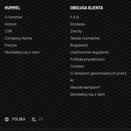
HUMMEL
OBSŁUGA KLIENTA
O hummel
F.A.Q
Historii
Dostawa
CSR
Zwroty
Company Karma
Tabela rozmiarów
Presse
Regulamin
Skontaktuj się z nami
clubhummel regulamin
Polityka prywatności
Cookies
O obrazach generowanych przez
AI
Warunki kampanii*
Skontaktuj się z nami
POLSKA
PL
EN