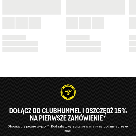
DOŁĄCZ DO CLUBHUMMEL I OSZCZĘDŹ 15%
NA PIERWSZE ZAMÓWIENIE*
Obowiązują pewne wyjątki*
Kod rabatowy zostanie wysłany na podany adres e-
mail.