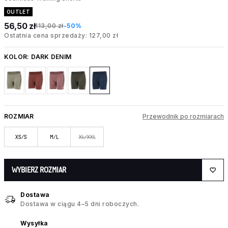
OUTLET
56,50 zł
113,00 zł
-50%
Ostatnia cena sprzedaży: 127,00 zł
KOLOR:
DARK DENIM
ROZMIAR
Przewodnik po rozmiarach
XS/S
M/L
XL/XXL
WYBIERZ ROZMIAR
Dostawa
Dostawa w ciągu 4–5 dni roboczych.
Wysyłka