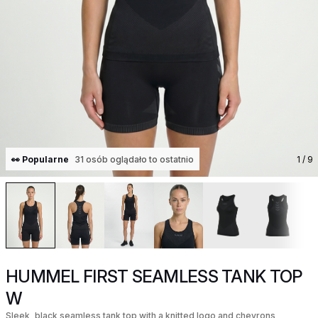
👀 Popularne
31 osób oglądało to ostatnio
1
/ 9
HUMMEL FIRST SEAMLESS TANK TOP
W
Sleek, black seamless tank top with a knitted logo and chevrons