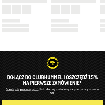
DOŁĄCZ DO CLUBHUMMEL I OSZCZĘDŹ 15%
NA PIERWSZE ZAMÓWIENIE*
Obowiązują pewne wyjątki*
Kod rabatowy zostanie wysłany na podany adres e-
mail.