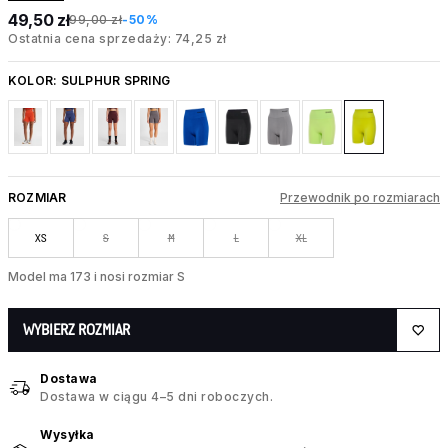
49,50 zł
99,00 zł
-50%
Ostatnia cena sprzedaży: 74,25 zł
KOLOR:
SULPHUR SPRING
ROZMIAR
Przewodnik po rozmiarach
XS
S
M
L
XL
Model ma 173 i nosi rozmiar S
WYBIERZ ROZMIAR
Dostawa
Dostawa w ciągu 4–5 dni roboczych.
Wysyłka