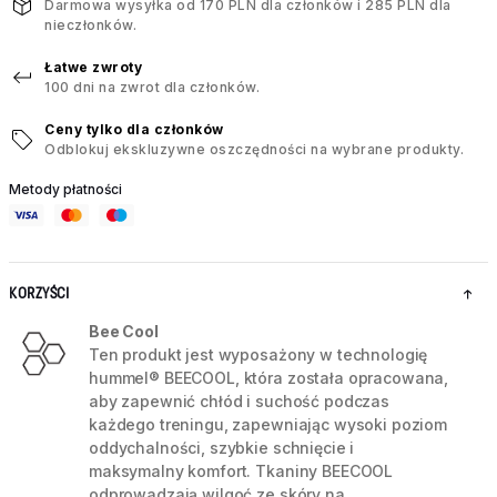
Darmowa wysyłka od 170 PLN dla członków i 285 PLN dla
nieczłonków.
Łatwe zwroty
100 dni na zwrot dla członków.
Ceny tylko dla członków
Odblokuj ekskluzywne oszczędności na wybrane produkty.
Metody płatności
KORZYŚCI
Bee Cool
Ten produkt jest wyposażony w technologię
hummel® BEECOOL, która została opracowana,
aby zapewnić chłód i suchość podczas
każdego treningu, zapewniając wysoki poziom
oddychalności, szybkie schnięcie i
maksymalny komfort. Tkaniny BEECOOL
odprowadzają wilgoć ze skóry na