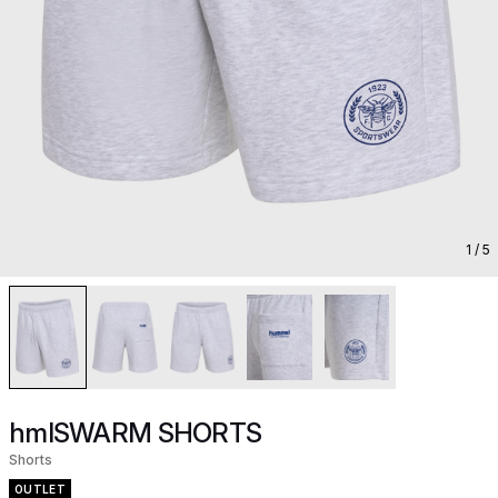
1
/ 5
hmlSWARM SHORTS
Shorts
OUTLET