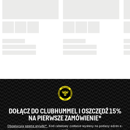
DOŁĄCZ DO CLUBHUMMEL I OSZCZĘDŹ 15%
NA PIERWSZE ZAMÓWIENIE*
Obowiązują pewne wyjątki*
Kod rabatowy zostanie wysłany na podany adres e-