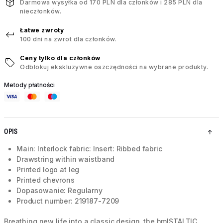
Darmowa wysyłka od 170 PLN dla członków i 285 PLN dla
nieczłonków.
Łatwe zwroty
100 dni na zwrot dla członków.
Ceny tylko dla członków
Odblokuj ekskluzywne oszczędności na wybrane produkty.
Metody płatności
OPIS
Main: Interlock fabric: Insert: Ribbed fabric
Drawstring within waistband
Printed logo at leg
Printed chevrons
Dopasowanie: Regularny
Product number: 219187-7209
Breathing new life into a classic design, the hmlSTALTIC