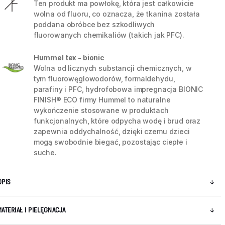
Ten produkt ma powłokę, która jest całkowicie
wolna od fluoru, co oznacza, że tkanina została
poddana obróbce bez szkodliwych
fluorowanych chemikaliów (takich jak PFC).
Hummel tex - bionic
Wolna od licznych substancji chemicznych, w
tym fluorowęglowodorów, formaldehydu,
parafiny i PFC, hydrofobowa impregnacja BIONIC
FINISH® ECO firmy Hummel to naturalne
wykończenie stosowane w produktach
funkcjonalnych, które odpycha wodę i brud oraz
zapewnia oddychalność, dzięki czemu dzieci
mogą swobodnie biegać, pozostając ciepłe i
suche.
5 / 15
OPIS
MATERIAŁ I PIELĘGNACJA