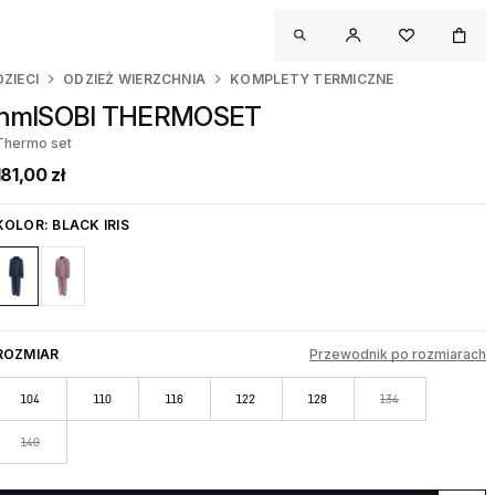
DZIECI
ODZIEŻ WIERZCHNIA
KOMPLETY TERMICZNE
hmlSOBI THERMOSET
Thermo set
181,00 zł
KOLOR:
BLACK IRIS
ROZMIAR
Przewodnik po rozmiarach
104
110
116
122
128
134
140