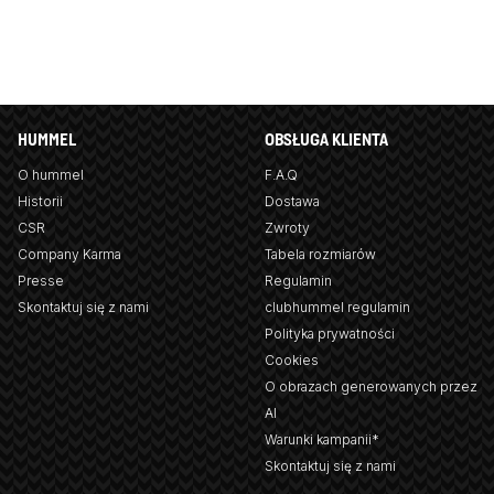
HUMMEL
OBSŁUGA KLIENTA
O hummel
F.A.Q
Historii
Dostawa
CSR
Zwroty
Company Karma
Tabela rozmiarów
Presse
Regulamin
Skontaktuj się z nami
clubhummel regulamin
Polityka prywatności
Cookies
O obrazach generowanych przez
AI
Warunki kampanii*
Skontaktuj się z nami