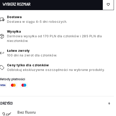
WYBIERZ ROZMIAR
Dostawa
Dostawa w ciągu 4–5 dni roboczych.
Wysyłka
Darmowa wysyłka od 170 PLN dla członków i 285 PLN dla
nieczłonków.
Łatwe zwroty
100 dni na zwrot dla członków.
Ceny tylko dla członków
Odblokuj ekskluzywne oszczędności na wybrane produkty.
Metody płatności
KORZYŚCI
Bez fluoru