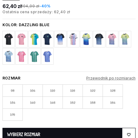
62,40 zł
104,00 zł
-40%
Ostatnia cena sprzedaży: 62,40 zł
KOLOR:
DAZZLING BLUE
ROZMIAR
Przewodnik po rozmiarach
98
104
110
116
122
128
134
140
146
152
158
164
176
WYBIERZ ROZMIAR