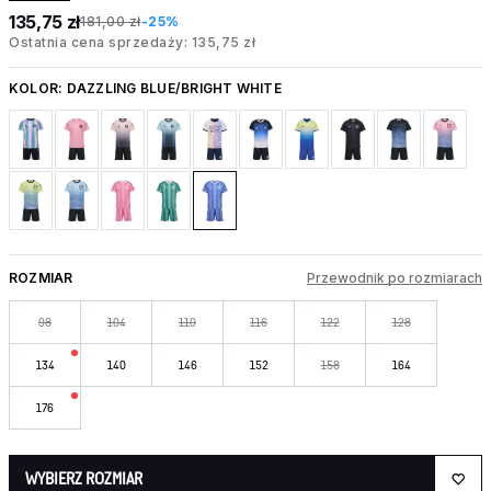
135,75 zł
181,00 zł
-25%
Ostatnia cena sprzedaży: 135,75 zł
KOLOR:
DAZZLING BLUE/BRIGHT WHITE
ROZMIAR
Przewodnik po rozmiarach
98
104
110
116
122
128
134
140
146
152
158
164
176
WYBIERZ ROZMIAR