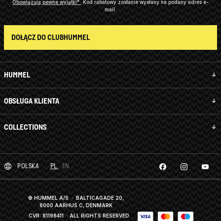
Obowiązują pewne wyjątki*
Kod rabatowy zostanie wysłany na podany adres e-
mail.
DOŁĄCZ DO CLUBHUMMEL
HUMMEL
OBSŁUGA KLIENTA
COLLECTIONS
POLSKA
PL
EN
© HUMMEL A/S · BALTICAGADE 20,
8000 AARHUS C, DENMARK
CVR: 81198411
· ALL RIGHTS RESERVED