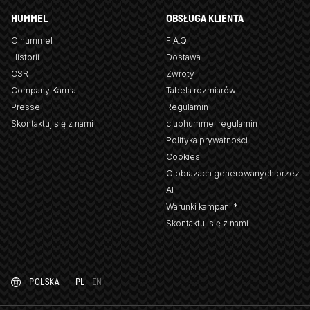
HUMMEL
OBSŁUGA KLIENTA
O hummel
F.A.Q
Historii
Dostawa
CSR
Zwroty
Company Karma
Tabela rozmiarów
Presse
Regulamin
Skontaktuj się z nami
clubhummel regulamin
Polityka prywatności
Cookies
O obrazach generowanych przez
AI
Warunki kampanii*
Skontaktuj się z nami
POLSKA
PL
EN