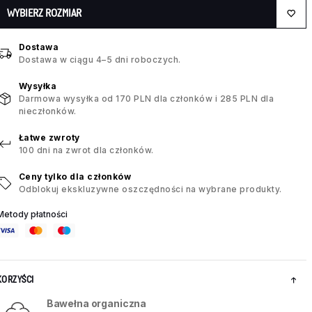
WYBIERZ ROZMIAR
Dostawa
Dostawa w ciągu 4–5 dni roboczych.
Wysyłka
Darmowa wysyłka od 170 PLN dla członków i 285 PLN dla
nieczłonków.
Łatwe zwroty
100 dni na zwrot dla członków.
Ceny tylko dla członków
Odblokuj ekskluzywne oszczędności na wybrane produkty.
Metody płatności
KORZYŚCI
Bawełna organiczna