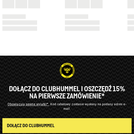
DOŁĄCZ DO CLUBHUMMEL I OSZCZĘDŹ 15%
NA PIERWSZE ZAMÓWIENIE*
Obowiązują pewne wyjątki*
Kod rabatowy zostanie wysłany na podany adres e-
mail.
DOŁĄCZ DO CLUBHUMMEL