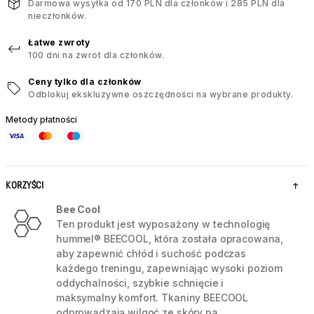
Darmowa wysyłka od 170 PLN dla członków i 285 PLN dla
nieczłonków.
Łatwe zwroty
100 dni na zwrot dla członków.
Ceny tylko dla członków
Odblokuj ekskluzywne oszczędności na wybrane produkty.
Metody płatności
KORZYŚCI
Bee Cool
Ten produkt jest wyposażony w technologię
hummel® BEECOOL, która została opracowana,
aby zapewnić chłód i suchość podczas
każdego treningu, zapewniając wysoki poziom
oddychalności, szybkie schnięcie i
maksymalny komfort. Tkaniny BEECOOL
odprowadzają wilgoć ze skóry na