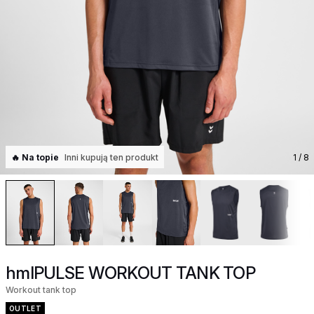
🔥 Na topie
Inni kupują ten produkt
1
/ 8
hmlPULSE WORKOUT TANK TOP
Workout tank top
OUTLET