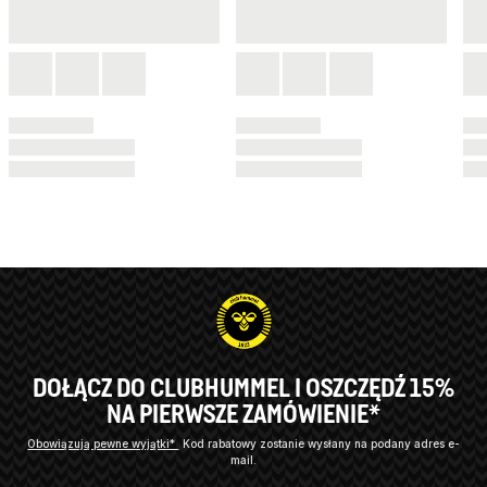
DOŁĄCZ DO CLUBHUMMEL I OSZCZĘDŹ 15%
NA PIERWSZE ZAMÓWIENIE*
Obowiązują pewne wyjątki*
Kod rabatowy zostanie wysłany na podany adres e-
mail.