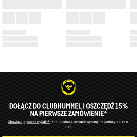
DOŁĄCZ DO CLUBHUMMEL I OSZCZĘDŹ 15%
NA PIERWSZE ZAMÓWIENIE*
Obowiązują pewne wyjątki*
Kod rabatowy zostanie wysłany na podany adres e-
mail.