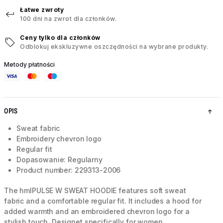
Łatwe zwroty
100 dni na zwrot dla członków.
Ceny tylko dla członków
Odblokuj ekskluzywne oszczędności na wybrane produkty.
Metody płatności
OPIS
Sweat fabric
Embroidery chevron logo
Regular fit
Dopasowanie: Regularny
Product number: 229313-2006
The hmlPULSE W SWEAT HOODIE features soft sweat
fabric and a comfortable regular fit. It includes a hood for
added warmth and an embroidered chevron logo for a
stylish touch. Designet specifically for women.